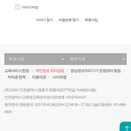
아이디저장
아이디 찾기
비밀번호 찾기
회원가입
유
정
관
부
기
기
교육서비스헌장
개인정보 처리방침
영상정보처리기기 운영관리 방침
관
관
저작권 정책
이용약관
사이트맵
선
선
택
택
(우) 22361 인천광역시 영종구 영종대로277번길 74-60(운서동)
인천광역시교육청교육연수원 대표번호 : 032)745-0147
원격연수 관련문의 : 032-745-0128(근무시간 08:30 ~ 17:30), 기술지원센터 : 053-980-
6800