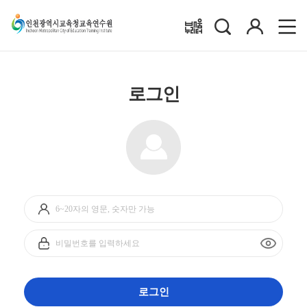
검
로
배움누리터
색
그
인
로그인
아
이
디
비
입
밀
력
번
호
입
로그인
력