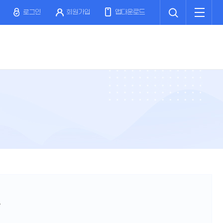
검
전
색
체
로그인
회원가입
앱다운로드
메
뉴
.