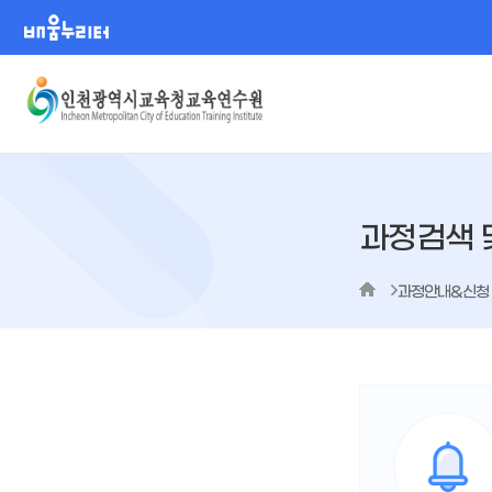
배움누리터
과정검색 
과정안내&신청