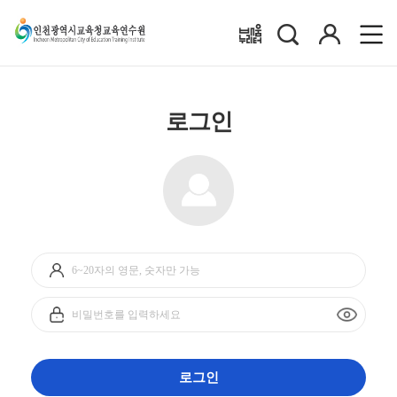
검
로
배움누리터
색
그
인
로그인
아
이
디
비
입
밀
력
번
호
입
로그인
력