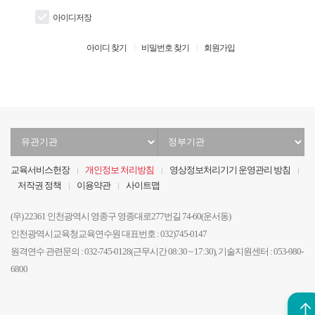
아이디저장
아이디 찾기
비밀번호 찾기
회원가입
유
정
관
부
기
기
교육서비스헌장
개인정보 처리방침
영상정보처리기기 운영관리 방침
관
관
저작권 정책
이용약관
사이트맵
선
선
택
택
(우) 22361 인천광역시 영종구 영종대로277번길 74-60(운서동)
인천광역시교육청교육연수원 대표번호 : 032)745-0147
원격연수 관련문의 : 032-745-0128(근무시간 08:30 ~ 17:30), 기술지원센터 : 053-980-
6800