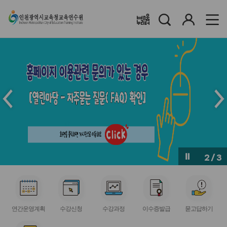
검
로
배움누리터
색
그
인
메
메
인
인
슬
슬
라
라
이
이
드
드
이
다
전
음
2
/
3
버
버
튼
튼
서
서
서
서
서
비
비
비
비
비
연간운영계획
수강신청
수강과정
이수증발급
묻고답하기
스
스
스
스
스
아
아
아
아
아