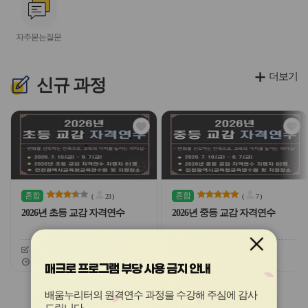
이
이
이
이
이
서
콘
콘
콘
콘
콘
비
자주묻는질문
스
아
이
더보기
콘
신규
과정
관
관
심
심
아
아
이
이
콘
콘
혼합
혼합
(
23
)
(
7
)
2026년 초등 교감 자격연수
2026년 중등 교감 자격연수
신청기간
26.06.29 ~ 26.07.06
신청기간
26.06.29 ~ 26.07.06
교육기간
26.07.10 ~ 26.08.07
교육기간
26.07.10 ~ 26.08.07
매크로 프로그램 부당 사용 금지 안내
슬
슬
배움누리터의 원격연수 과정을 수강해 주심에 감사
라
라