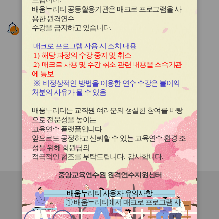
드립니다
.
이
이
배움누리터 공동활용기관은 매크로 프로그램을 사
드
드
용한
원격연수
버
버
알림존
수강을 금지하고 있습니다.
튼
튼
이
다
매크로 프로그램 사용 시 조치 내용
전
음
1)
해당 과정의 수강 중지 및 취소
2)
매크로 사용 및 수강 취소 관련 내용을 소속기관
에 통보
※
비정상적인 방법을 이용한 연수 수강은 불이익
처분의 사유가 될 수 있음
배움누리터는 교직원 여러분의 성실한 참여를 바탕
으로 전문성을 높이는
교육연수 플랫폼입니다
.
앞으로도 공정하고 신뢰할 수 있는 교육연수 환경 조
성을 위해 회원님의
1
/
1
적극적인 협조를 부탁드립니다
.
감사합니다
.
중앙교육연수원 원격연수지원센터
연수원
소식
----------- 배움누리터 사용자 유의사항 -----------
① 배움누리터에서 매크로 프로그램 사
용 금지