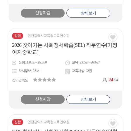
신청마감
상세보기
집합
인천광역시교육청교육연수원
관심
2026 찾아가는 사회정서학습(SEL) 직무연수[가정
아
여자중학교]
이
신청
26.03.23 ~ 26.03.30
교육
26.05.27 ~ 26.05.27
콘
차시정보
2차시
교육대상
교원
24
강의만족도
/ 24
신청마감
상세보기
집합
인천광역시교육청교육연수원
관심