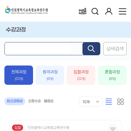
검
로
배움누리터
색
그
인
수강과정
상세검색
핵
심
어
입
전체과정
원격과정
집합과정
혼합과정
력
(21개)
(0개)
(21개)
(0개)
목
리
카
최신과정순
신청수순
별점순
10개
록
스
드
표
트
형
시
형
개
수
집합
인천광역시교육청교육연수원
관심