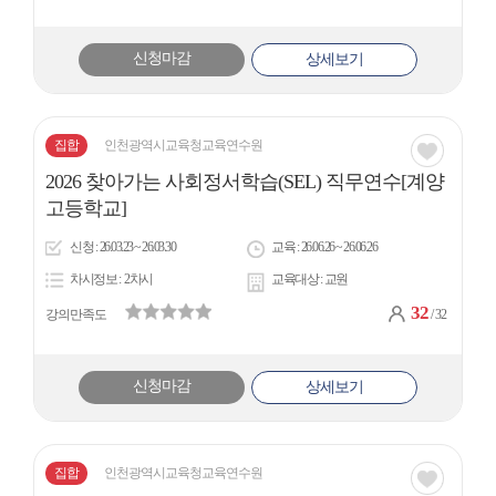
신청마감
상세보기
집합
인천광역시교육청교육연수원
관심
2026 찾아가는 사회정서학습(SEL) 직무연수[계양
아
고등학교]
이
신청
26.03.23 ~ 26.03.30
교육
26.06.26 ~ 26.06.26
콘
차시정보
2차시
교육대상
교원
32
강의만족도
/ 32
신청마감
상세보기
집합
인천광역시교육청교육연수원
관심