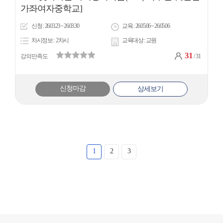
아
가좌여자중학교]
이
신청
26.03.23 ~ 26.03.30
교육
26.05.06 ~ 26.05.06
콘
차시정보
2차시
교육대상
교원
31
강의만족도
/ 31
신청마감
상세보기
1
2
3