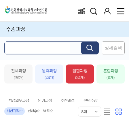
검
로
배움누리터
색
그
인
수강과정
상세검색
핵
심
어
입
전체과정
원격과정
집합과정
혼합과정
력
(464개)
(352개)
(101개)
(11개)
법정의무과정
인기과정
추천과정
선택수강
목
리
카
최신과정순
신청수순
별점순
8개
록
스
드
표
트
형
시
형