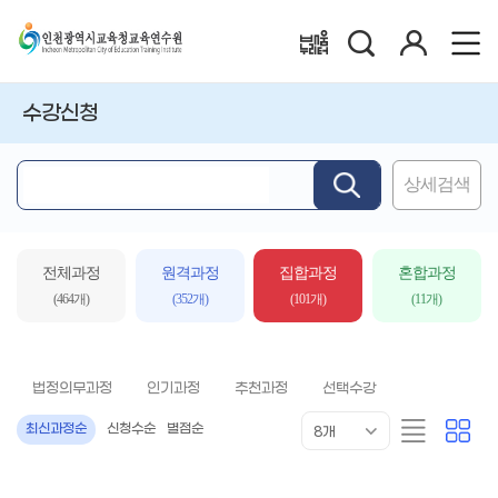
검
로
배움누리터
색
그
인
수강신청
상세검색
핵
심
어
입
전체과정
원격과정
집합과정
혼합과정
력
(464개)
(352개)
(101개)
(11개)
법정의무과정
인기과정
추천과정
선택수강
목
리
카
최신과정순
신청수순
별점순
8개
록
스
드
표
트
형
시
형